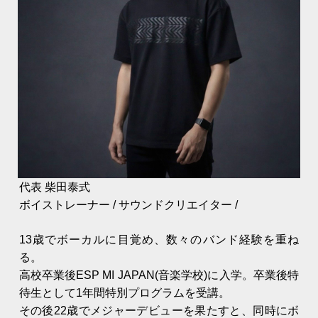
代表 柴田泰式
ボイストレーナー / サウンドクリエイター /
13歳でボーカルに目覚め、数々のバンド経験を重ね
る。
高校卒業後ESP MI JAPAN(音楽学校)に入学。卒業後特
待生として1年間特別プログラムを受講。
その後22歳でメジャーデビューを果たすと、同時にボ